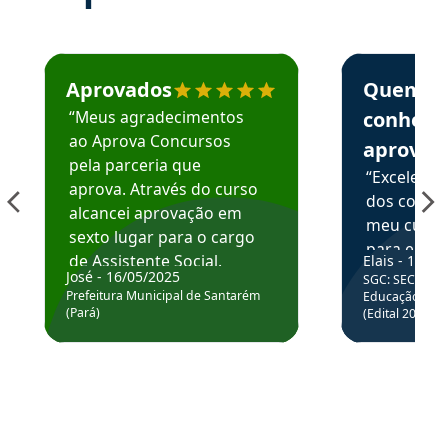
Estudante José recomenda o Aprova Concursos em depoime
Estudante Elai
Aprovados
Quem
“Meus agradecimentos
conhece
ao Aprova Concursos
aprova
pela parceria que
“Excelente
aprova. Através do curso
dos conte
alcancei aprovação em
meu curso,
sexto lugar para o cargo
para enten
de Assistente Social.
Elais - 15/07
colocar em
José - 16/05/2025
SGC: SEC BA - 
Hoje estou atuando na
através da
Prefeitura Municipal de Santarém
Educação Básic
Prefeitura de Santarém.
(Pará)
(Edital 2025_0
de questõe
Obrigado ao professores
e ao APROVA!”