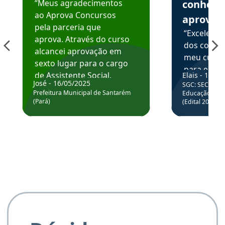
“Meus agradecimentos
conhece
ao Aprova Concursos
aprova
pela parceria que
“Excelente
aprova. Através do curso
dos conte
alcancei aprovação em
meu curso,
sexto lugar para o cargo
para enten
de Assistente Social.
Elais - 15/07
colocar em
José - 16/05/2025
SGC: SEC BA - 
Hoje estou atuando na
através da
Prefeitura Municipal de Santarém
Educação Básic
Prefeitura de Santarém.
(Pará)
(Edital 2025_0
de questõe
Obrigado ao professores
e ao APROVA!”