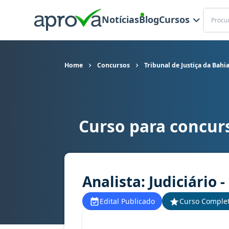
Buscar
Notícias
Blog
Cursos
Home
Concursos
Tribunal de Justiça da Bahi
Curso para concurs
Curso para concurso TJ BA - Tribunal de Justiça d
Analista: Judiciário -
Edital Publicado
Curso Comple