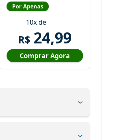
Por Apenas
10x de
24,99
R$
Comprar Agora