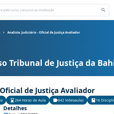
a
Analista: Judiciário - Oficial de Justiça Avaliador
o Tribunal de Justiça da Bah
a Bahia cargo Analista: Judiciário - Oficial de Justiça Avaliador
 Oficial de Justiça Avaliador
to
264 Horas de Aula
642 Videoaulas
16 Discipl
Detalhes