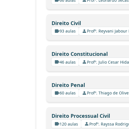
66 aulas
Profº. Leonardo Secas
Direito Civil
93 aulas
Profº. Reyvani Jabour 
Direito Constitucional
46 aulas
Profº. Julio Cesar Hid
Direito Penal
60 aulas
Profº. Thiago de Oliv
Direito Processual Civil
120 aulas
Profº. Rayssa Rodri