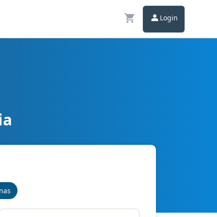
Login
ia
inas