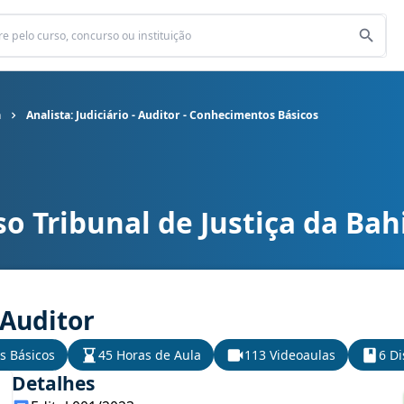
a
Analista: Judiciário - Auditor - Conhecimentos Básicos
o Tribunal de Justiça da Bah
da Bahia cargo Analista: Judiciário - Auditor - Conhecimentos Básic
- Auditor
s Básicos
45 Horas de Aula
113 Videoaulas
6 Di
Detalhes