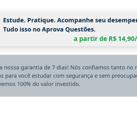
Estude. Pratique. Acompanhe seu desempe
Tudo isso no Aprova Questões.
a partir de R$ 14,9
a nossa garantia de 7 dias! Nós confiamos tanto no
ias para você estudar com segurança e sem preocupaç
lvemos 100% do valor investido.