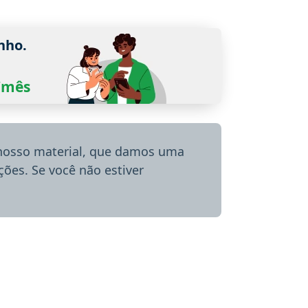
nho.
0/mês
 nosso material, que damos uma
ões. Se você não estiver