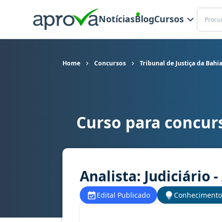
Buscar
Notícias
Blog
Cursos
Home
Concursos
Tribunal de Justiça da Bahi
Curso para concurs
Curso para concurso TJ BA - Tribunal de Justiça 
Analista: Judiciário 
Edital Publicado
Conhecimento