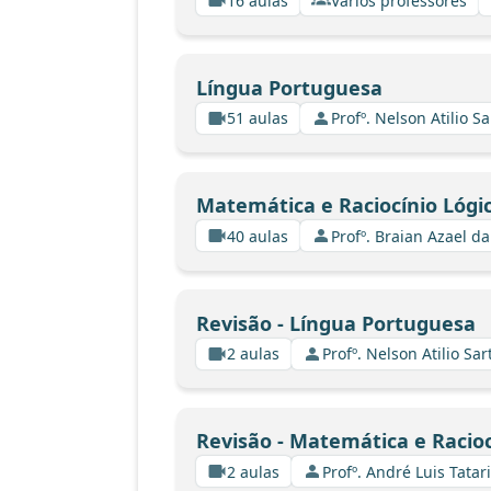
16 aulas
Vários professores
Língua Portuguesa
51 aulas
Profº. Nelson Atilio Sa
Matemática e Raciocínio Lógi
40 aulas
Profº. Braian Azael da
Revisão - Língua Portuguesa
2 aulas
Profº. Nelson Atilio Sar
Revisão - Matemática e Racioc
2 aulas
Profº. André Luis Tatar