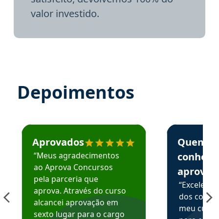
valor investido.
Depoimentos
Estudante José recomenda o Aprova Concursos em depoime
Estudante Elai
Aprovados
Quem
“Meus agradecimentos
conhece
ao Aprova Concursos
aprova
pela parceria que
“Excelente
aprova. Através do curso
dos conte
alcancei aprovação em
meu curso,
sexto lugar para o cargo