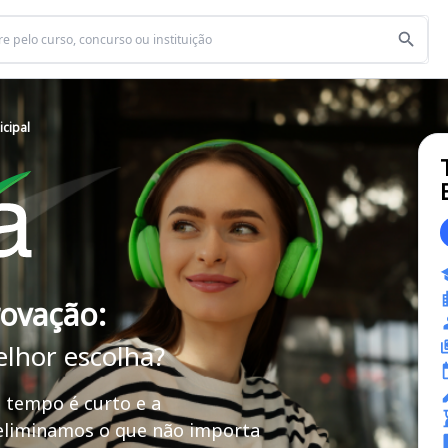
icipal
rovação:
elhor escolha?
 tempo é curto e a
 eliminamos o que não importa