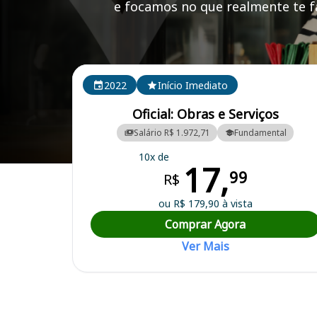
e focamos no que realmente te fa
Cursos em destaque para passar no concurso
2022
Início Imediato
Oficial: Obras e Serviços
Salário R$ 1.972,71
Fundamental
10x de
17,
Curso Preparatório para o Concurso Tiros/MG - Prefeitura Municipal
99
R$
ou R$ 179,90 à vista
Comprar Agora
Ver Mais