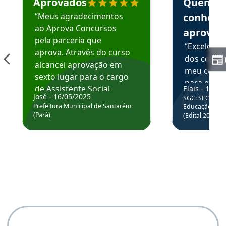
Aprovados
Quem
“Meus agradecimentos
conhece
ao Aprova Concursos
aprova
pela parceria que
“Excelente
aprova. Através do curso
dos conte
alcancei aprovação em
meu curso,
sexto lugar para o cargo
para enten
de Assistente Social.
Elais - 15/07
colocar em
José - 16/05/2025
SGC: SEC BA - 
Hoje estou atuando na
através da
Prefeitura Municipal de Santarém
Educação Básic
Prefeitura de Santarém.
(Pará)
(Edital 2025_0
de questõe
Obrigado ao professores
e ao APROVA!”