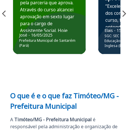
pela parceria que aprova.
“Excelente 
Através do curso alcancei
dos conteú
aprovação em sexto lugar
curso, ficou
para o cargo de
entender e
Assistente Social. Hoje
Elais - 15/07
prática atr
José - 16/05/2025
SGC: SEC BA - 
estou atuando na
resolução 
Prefeitura Municipal de Santarém
Educação Básic
Prefeitura de Santarém.
(Pará)
Inglesa (Edital
questões.”
Obrigado ao professores
e ao APROVA!”
O que é e o que faz Timóteo/MG -
Prefeitura Municipal
A
Timóteo/MG - Prefeitura Municipal
é
responsável pela administração e organização de