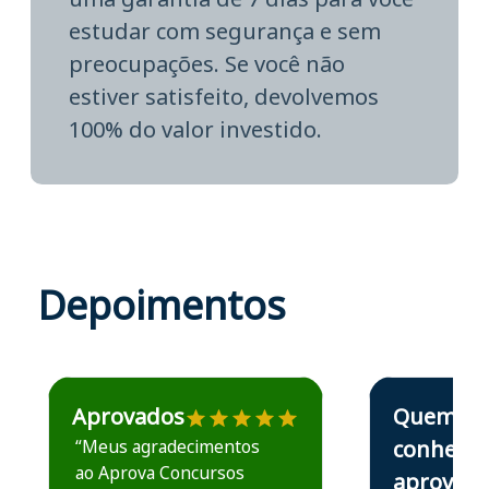
estudar com segurança e sem
preocupações. Se você não
estiver satisfeito, devolvemos
100% do valor investido.
Depoimentos
Estudante José recomenda o Aprova Concursos em depoime
Estudante Elais
Aprovados
Quem
“Meus agradecimentos
conhece,
ao Aprova Concursos
aprova