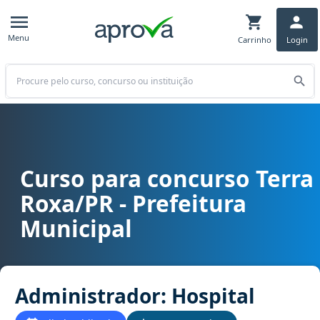
Menu
Carrinho
Login
Buscar
Curso para concurso Terra
Curso para concurso Terra Roxa/PR - Prefeitura Municipal cargo Ad
Roxa/PR - Prefeitura
Municipal
Administrador: Hospital