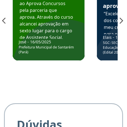
ao Aprova Concursos
aprova
pela parceria que
“Excelente
aprova. Através do curso
dos conte
alcancei aprovação em
meu curso,
sexto lugar para o cargo
para enten
de Assistente Social.
Elais - 15/07
colocar em
José - 16/05/2025
SGC: SEC BA - 
Hoje estou atuando na
através da
Prefeitura Municipal de Santarém
Educação Básic
Prefeitura de Santarém.
(Pará)
(Edital 2025_0
de questõe
Obrigado ao professores
e ao APROVA!”
Dúvidas