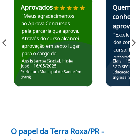
Aprovados
Quem
“Meus agradecimentos
conhece,
ao Aprova Concursos
aprova
pela parceria que aprova.
“Excelente 
Através do curso alcancei
dos conteú
aprovação em sexto lugar
curso, ficou
para o cargo de
entender e
Assistente Social. Hoje
Elais - 15/07
prática atr
José - 16/05/2025
SGC: SEC BA - 
estou atuando na
resolução 
Prefeitura Municipal de Santarém
Educação Básic
Prefeitura de Santarém.
(Pará)
Inglesa (Edital
questões.”
Obrigado ao professores
e ao APROVA!”
O papel da Terra Roxa/PR -