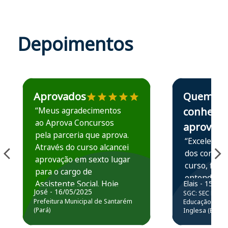
Depoimentos
Estudante José recomenda o Aprova Concursos em depoime
Estudante Elais
Aprovados
Quem
“Meus agradecimentos
conhece,
ao Aprova Concursos
aprova
pela parceria que aprova.
“Excelente 
Através do curso alcancei
dos conteú
aprovação em sexto lugar
curso, ficou
para o cargo de
entender e
Assistente Social. Hoje
Elais - 15/07
prática atr
José - 16/05/2025
SGC: SEC BA - 
estou atuando na
resolução 
Prefeitura Municipal de Santarém
Educação Básic
Prefeitura de Santarém.
(Pará)
Inglesa (Edital
questões.”
Obrigado ao professores