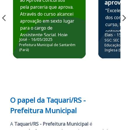
ao Aprova Concursos
aprova
pela parceria que aprova.
“Excelente 
Através do curso alcancei
dos conteú
aprovação em sexto lugar
curso, ficou
para o cargo de
entender e
Assistente Social. Hoje
Elais - 15/07
prática atr
José - 16/05/2025
SGC: SEC BA - 
estou atuando na
resolução 
Prefeitura Municipal de Santarém
Educação Básic
Prefeitura de Santarém.
(Pará)
Inglesa (Edital
questões.”
Obrigado ao professores
e ao APROVA!”
O papel da Taquari/RS -
Prefeitura Municipal
A
Taquari/RS - Prefeitura Municipal
é