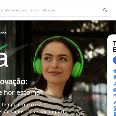
cipal
T
E
rovação:
elhor escolha?
 tempo é curto e a
 eliminamos o que não importa