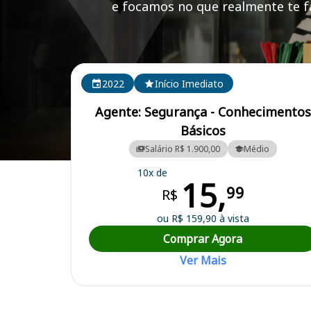
e focamos no que realmente te fa
Cursos em destaque para passar no concurso
2022
Início Imediato
Agente: Segurança - Conhecimentos
Básicos
Salário R$ 1.900,00
Médio
Curso Preparatório para o Concurso Taquara/RS - Câmara Municipal
10x de
15,
99
R$
ou R$ 159,90 à vista
Comprar Agora
Ver Mais