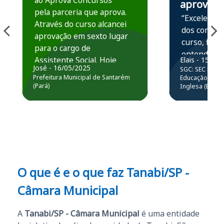
ao Aprova Concursos
aprova
pela parceria que aprova.
“Excelente 
Através do curso alcancei
dos conteú
aprovação em sexto lugar
curso, ficou
para o cargo de
entender e
Assistente Social. Hoje
Elais - 15/07
prática atr
José - 16/05/2025
SGC: SEC BA - 
estou atuando na
resolução 
Prefeitura Municipal de Santarém
Educação Básic
Prefeitura de Santarém.
(Pará)
Inglesa (Edital
questões.”
Obrigado ao professores
e ao APROVA!”
O que é e o que faz Tanabi/SP -
Câmara Municipal
A
Tanabi/SP - Câmara Municipal
é uma entidade