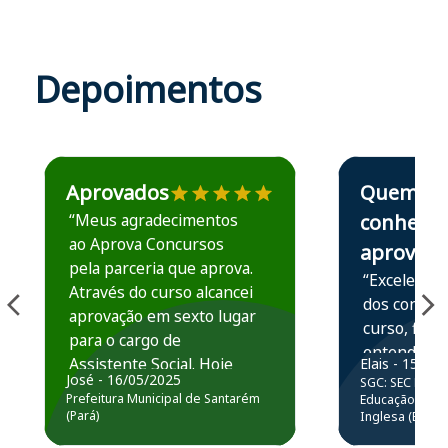
Depoimentos
Estudante José recomenda o Aprova Concursos em depoime
Estudante Elais
Aprovados
Quem
“Meus agradecimentos
conhece,
ao Aprova Concursos
aprova
pela parceria que aprova.
“Excelente 
Através do curso alcancei
dos conteú
aprovação em sexto lugar
curso, ficou
para o cargo de
entender e
Assistente Social. Hoje
Elais - 15/07
prática atr
José - 16/05/2025
SGC: SEC BA - 
estou atuando na
resolução 
Prefeitura Municipal de Santarém
Educação Básic
Prefeitura de Santarém.
(Pará)
Inglesa (Edital
questões.”
Obrigado ao professores