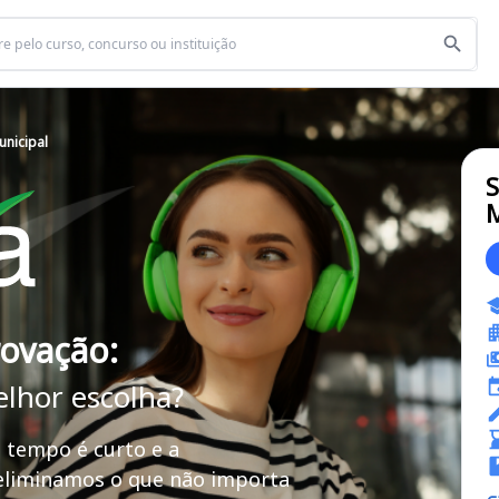
unicipal
S
M
rovação:
elhor escolha?
 tempo é curto e a
 eliminamos o que não importa