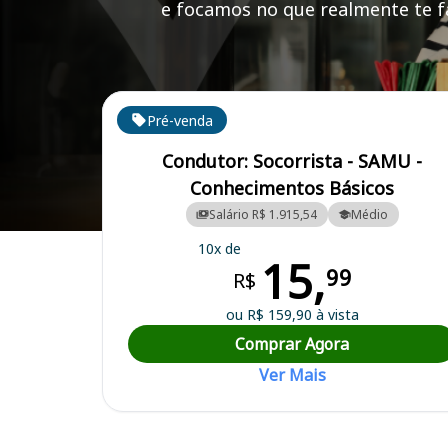
e focamos no que realmente te fa
Cursos em destaque para passar no concurso
Pré-venda
Condutor: Socorrista - SAMU -
Conhecimentos Básicos
Salário R$ 1.915,54
Médio
Curso Preparatório para o Concurso Sombrio/SC - Prefeitura Municip
10x de
15,
99
R$
ou R$ 159,90 à vista
Comprar Agora
Ver Mais