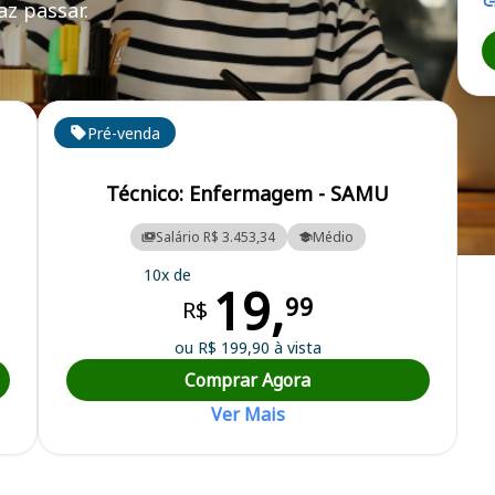
z passar.
Pré-venda
Técnico: Enfermagem - SAMU
Salário R$ 3.453,34
Médio
al
10x de
19,
99
R$
ou R$ 199,90 à vista
Comprar Agora
Ver Mais