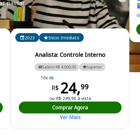
z passar.
2023
Início Imediato
Analista: Controle Interno
Salário R$ 4.000,00
Superior
nicipal
10x de
24,
99
R$
ou R$ 249,90 à vista
Comprar Agora
Ver Mais