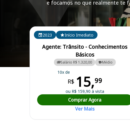
e focamos no que realmente te fa
Cursos em destaque para passar no concurso
2023
Início Imediato
Agente: Trânsito - Conhecimentos
Básicos
Salário R$ 1.320,00
Médio
Curso Preparatório para o Concurso Simões Filho/BA - Prefeitura Mu
10x de
15,
99
R$
ou R$ 159,90 à vista
Comprar Agora
Ver Mais