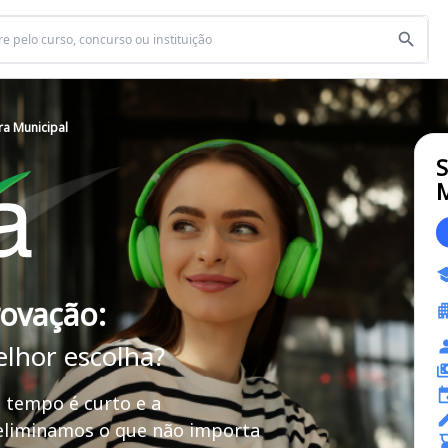
ra Municipal
S
M
rovação:
elhor escolha?
 tempo é curto e a
 eliminamos o que não importa