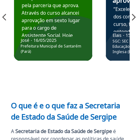
aprova
pela parceria que aprova.
“Excelente 
Através do curso alcancei
dos conteú
aprovação em sexto lugar
curso, ficou
para o cargo de
entender e
Assistente Social. Hoje
Elais - 15/07
prática atr
José - 16/05/2025
SGC: SEC BA - 
estou atuando na
resolução 
Prefeitura Municipal de Santarém
Educação Básic
Prefeitura de Santarém.
(Pará)
Inglesa (Edital
questões.”
Obrigado ao professores
e ao APROVA!”
O que é e o que faz a Secretaria
de Estado da Saúde de Sergipe
A
Secretaria de Estado da Saúde de Sergipe
é
responsável por coordenar as políticas de saúde