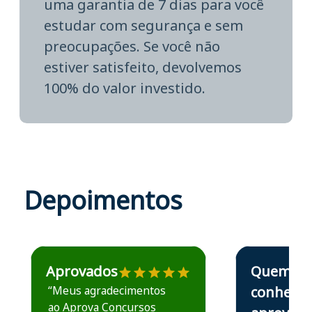
uma garantia de 7 dias para você
estudar com segurança e sem
preocupações. Se você não
estiver satisfeito, devolvemos
100% do valor investido.
Depoimentos
Estudante José recomenda o Aprova Concursos em depoime
Estudante Elais
Aprovados
Quem
“Meus agradecimentos
conhece,
ao Aprova Concursos