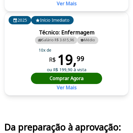
Ver Mais
2025
Início Imediato
Técnico: Enfermagem
Salário R$ 3.615,96
Médio
10x de
19,
99
R$
ou R$ 199,90 à vista
Comprar Agora
Ver Mais
Cursos em destaque para passar no concurso SES SE
Da preparação à aprovação: