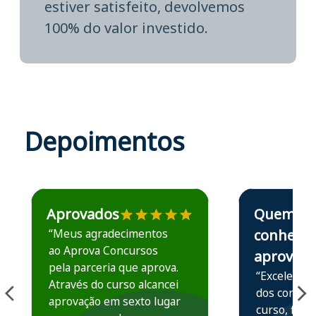
estiver satisfeito, devolvemos
100% do valor investido.
Depoimentos
Estudante José recomenda o Aprova Concursos em depoime
Estudante Elais
Aprovados
Quem
“Meus agradecimentos
conhece,
ao Aprova Concursos
aprova
pela parceria que aprova.
“Excelente 
Através do curso alcancei
dos conteú
aprovação em sexto lugar
curso, ficou