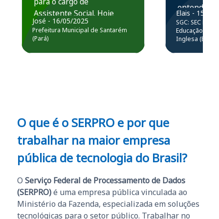
para o cargo de
entender e
Assistente Social. Hoje
Elais - 15/07
prática atr
José - 16/05/2025
SGC: SEC BA - 
estou atuando na
resolução 
Prefeitura Municipal de Santarém
Educação Básic
Prefeitura de Santarém.
(Pará)
Inglesa (Edital
questões.”
Obrigado ao professores
e ao APROVA!”
O que é o SERPRO e por que
trabalhar na maior empresa
pública de tecnologia do Brasil?
O
Serviço Federal de Processamento de Dados
(SERPRO)
é uma empresa pública vinculada ao
Ministério da Fazenda, especializada em soluções
tecnológicas para o setor público. Trabalhar no