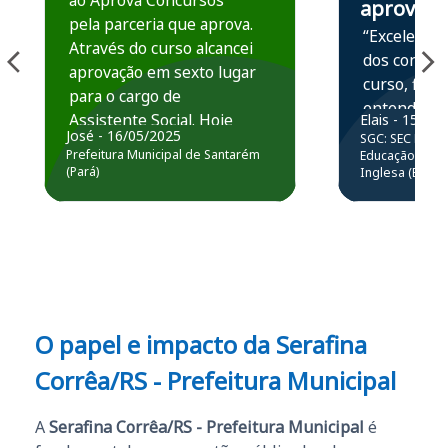
ao Aprova Concursos
aprova
pela parceria que aprova.
“Excelente 
Através do curso alcancei
dos conteú
aprovação em sexto lugar
curso, ficou
para o cargo de
entender e
Assistente Social. Hoje
Elais - 15/07
prática atr
José - 16/05/2025
SGC: SEC BA - 
estou atuando na
resolução 
Prefeitura Municipal de Santarém
Educação Básic
Prefeitura de Santarém.
(Pará)
Inglesa (Edital
questões.”
Obrigado ao professores
e ao APROVA!”
O papel e impacto da Serafina
Corrêa/RS - Prefeitura Municipal
A
Serafina Corrêa/RS - Prefeitura Municipal
é