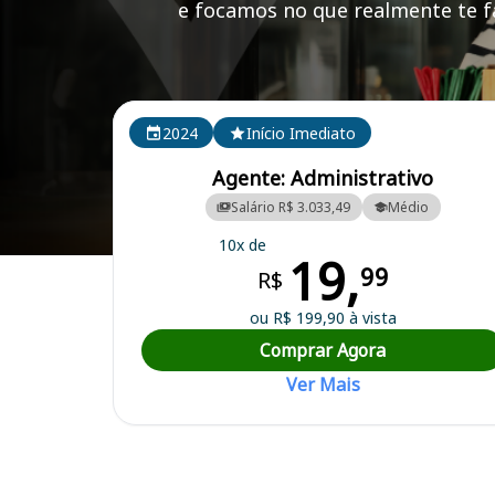
e focamos no que realmente te fa
Cursos em destaque para passar no concurso SEMA
2024
Início Imediato
Agente: Administrativo
Salário R$ 3.033,49
Médio
10x de
19,
Curso Preparatório para o Concurso SEMAE RS - Rio Grande do Sul/R
99
R$
ou R$ 199,90 à vista
Comprar Agora
Ver Mais