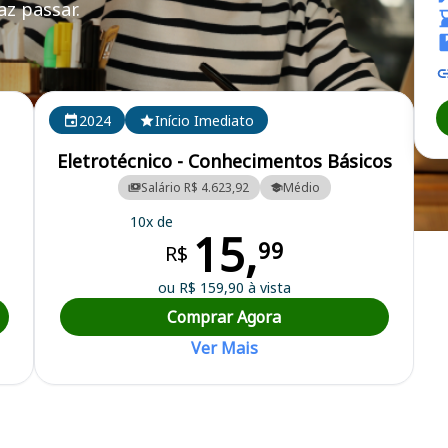
z passar.
E RS
2024
Início Imediato
Eletrotécnico - Conhecimentos Básicos
Salário R$ 4.623,92
Médio
10x de
15,
S - SEMAE - Serviço Municipal de Água e Esgotos
99
R$
ou R$ 159,90 à vista
Comprar Agora
Ver Mais