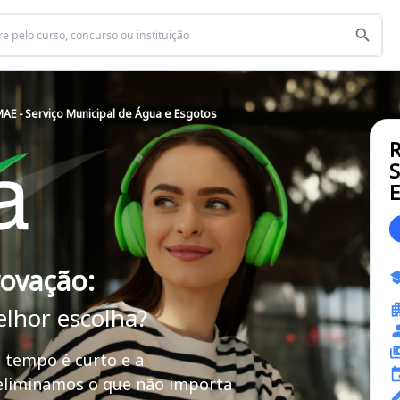
MAE - Serviço Municipal de Água e Esgotos
R
S
E
rovação:
elhor escolha?
 tempo é curto e a
 eliminamos o que não importa