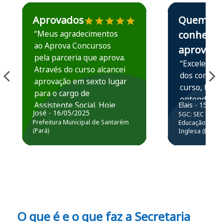
Estudante José recomenda o Aprova Concursos em depoime
Estudante Elais
Aprovados
Quem
“Meus agradecimentos
conhece,
ao Aprova Concursos
aprova
pela parceria que aprova.
“Excelente 
Através do curso alcancei
dos conteú
aprovação em sexto lugar
curso, ficou
para o cargo de
entender e
Assistente Social. Hoje
Elais - 15/07
prática atr
José - 16/05/2025
SGC: SEC BA - 
estou atuando na
resolução 
Prefeitura Municipal de Santarém
Educação Básic
Prefeitura de Santarém.
(Pará)
Inglesa (Edital
questões.”
Obrigado ao professores
e ao APROVA!”
O que é e o que faz a Secretaria