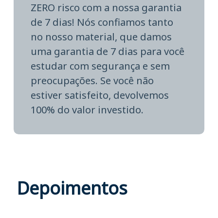
ZERO risco com a nossa garantia
de 7 dias! Nós confiamos tanto
no nosso material, que damos
uma garantia de 7 dias para você
estudar com segurança e sem
preocupações. Se você não
estiver satisfeito, devolvemos
100% do valor investido.
Depoimentos