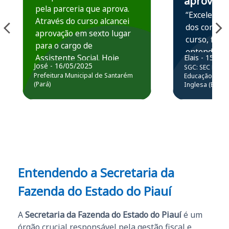
aprova
pela parceria que aprova.
“Excelente 
Através do curso alcancei
dos conteú
aprovação em sexto lugar
curso, ficou
para o cargo de
entender e
Assistente Social. Hoje
Elais - 15/07
prática atr
José - 16/05/2025
SGC: SEC BA - 
estou atuando na
resolução 
Prefeitura Municipal de Santarém
Educação Básic
Prefeitura de Santarém.
(Pará)
Inglesa (Edital
questões.”
Obrigado ao professores
e ao APROVA!”
Entendendo a Secretaria da
Fazenda do Estado do Piauí
A
Secretaria da Fazenda do Estado do Piauí
é um
órgão crucial responsável pela gestão fiscal e