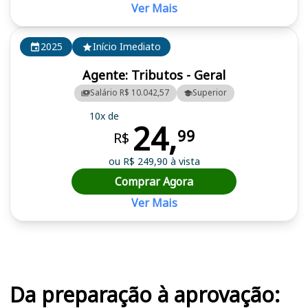
Ver Mais
2025
Início Imediato
Agente: Tributos - Geral
Salário R$ 10.042,57
Superior
10x de
24,
99
R$
ou R$ 249,90 à vista
Comprar Agora
Ver Mais
Cursos em destaque para passar no concurso SEFAZ PI
Da preparação à aprovação: