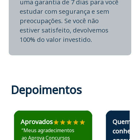
uma garantia de 7 dias para você
estudar com segurança e sem
preocupações. Se você não
estiver satisfeito, devolvemos
100% do valor investido.
Depoimentos
Estudante José recomenda o Aprova Concursos em depoime
Estudante Elais
Aprovados
Quem
“Meus agradecimentos
conhece,
ao Aprova Concursos