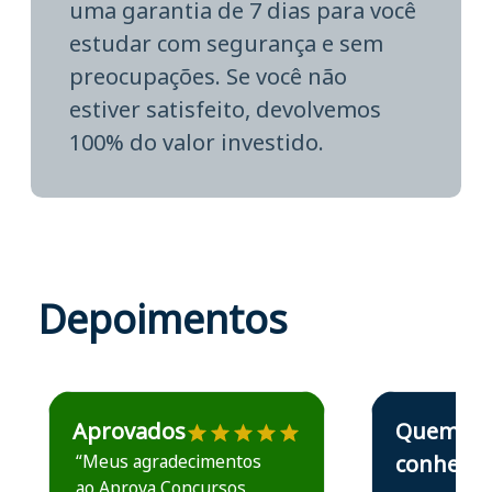
uma garantia de 7 dias para você
estudar com segurança e sem
preocupações. Se você não
estiver satisfeito, devolvemos
100% do valor investido.
Depoimentos
Estudante José recomenda o Aprova Concursos em depoime
Estudante Elais
Aprovados
Quem
“Meus agradecimentos
conhece,
ao Aprova Concursos