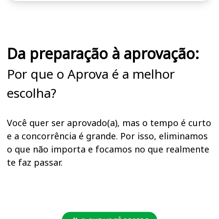
Cursos em destaque para passar no concurso SEAGRI (DF)
Da preparação à aprovação:
Por que o Aprova é a melhor
escolha?
Você quer ser aprovado(a), mas o tempo é curto
e a concorrência é grande. Por isso, eliminamos
o que não importa e focamos no que realmente
te faz passar.
Cursos SEAGRI (DF)