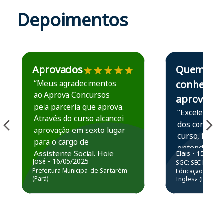
Depoimentos
Estudante José recomenda o Aprova Concursos em depoime
Estudante Elais
Aprovados
Quem
“Meus agradecimentos
conhece,
ao Aprova Concursos
aprova
pela parceria que aprova.
“Excelente 
Através do curso alcancei
dos conteú
aprovação em sexto lugar
curso, ficou
para o cargo de
entender e
Assistente Social. Hoje
Elais - 15/07
prática atr
José - 16/05/2025
SGC: SEC BA - 
estou atuando na
resolução 
Prefeitura Municipal de Santarém
Educação Básic
Prefeitura de Santarém.
(Pará)
Inglesa (Edital
questões.”
Obrigado ao professores
e ao APROVA!”