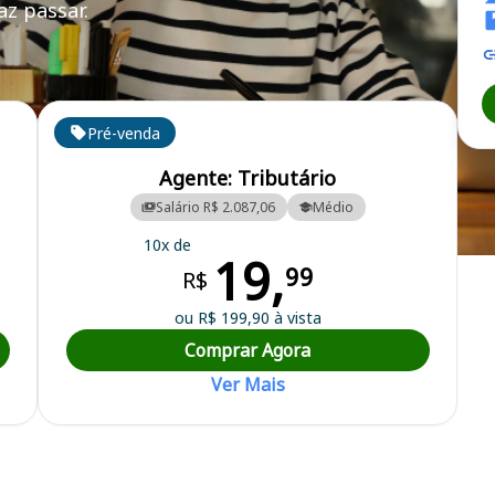
z passar.
Pré-venda
Agente: Tributário
Salário R$ 2.087,06
Médio
10x de
19,
ipal
99
R$
ou R$ 199,90 à vista
Comprar Agora
Ver Mais