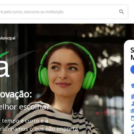
Municipal
S
M
rovação:
elhor escolha?
 tempo é curto e a
 eliminamos o que não importa