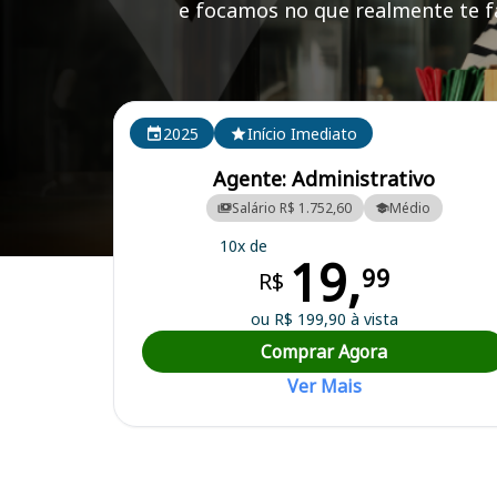
e focamos no que realmente te fa
Cursos em destaque para passar no concurso
2025
Início Imediato
Agente: Administrativo
Salário R$ 1.752,60
Médio
10x de
19,
Curso Preparatório para o Concurso Sapiranga/RS - Prefeitura Munic
99
R$
ou R$ 199,90 à vista
Comprar Agora
Ver Mais