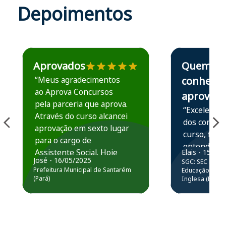
Depoimentos
Estudante José recomenda o Aprova Concursos em depoime
Estudante Elais
Aprovados
Quem
“Meus agradecimentos
conhece,
ao Aprova Concursos
aprova
pela parceria que aprova.
“Excelente 
Através do curso alcancei
dos conteú
aprovação em sexto lugar
curso, ficou
para o cargo de
entender e
Assistente Social. Hoje
Elais - 15/07
prática atr
José - 16/05/2025
SGC: SEC BA - 
estou atuando na
resolução 
Prefeitura Municipal de Santarém
Educação Básic
Prefeitura de Santarém.
(Pará)
Inglesa (Edital
questões.”
Obrigado ao professores
e ao APROVA!”