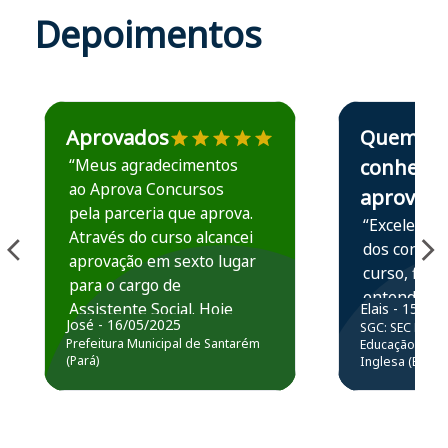
Depoimentos
Estudante José recomenda o Aprova Concursos em depoime
Estudante Elais
Aprovados
Quem
“Meus agradecimentos
conhece,
ao Aprova Concursos
aprova
pela parceria que aprova.
“Excelente 
Através do curso alcancei
dos conteú
aprovação em sexto lugar
curso, ficou
para o cargo de
entender e
Assistente Social. Hoje
Elais - 15/07
prática atr
José - 16/05/2025
SGC: SEC BA - 
estou atuando na
resolução 
Prefeitura Municipal de Santarém
Educação Básic
Prefeitura de Santarém.
(Pará)
Inglesa (Edital
questões.”
Obrigado ao professores
e ao APROVA!”