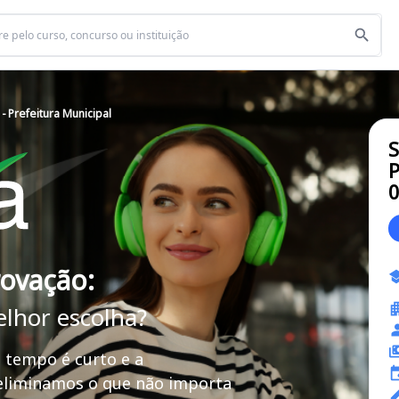
- Prefeitura Municipal
S
P
rovação:
elhor escolha?
 tempo é curto e a
 eliminamos o que não importa