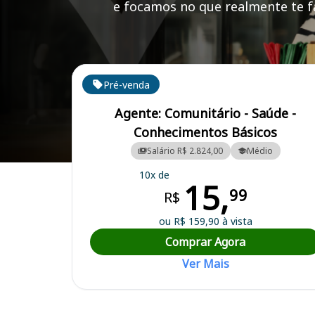
e focamos no que realmente te fa
Cursos em destaque para passar no concurso
Pré-venda
Agente: Comunitário - Saúde -
Conhecimentos Básicos
Salário R$ 2.824,00
Médio
Curso Preparatório para o Concurso São Lourenço da Serra/SP - Pref
10x de
15,
99
R$
ou R$ 159,90 à vista
Comprar Agora
Ver Mais