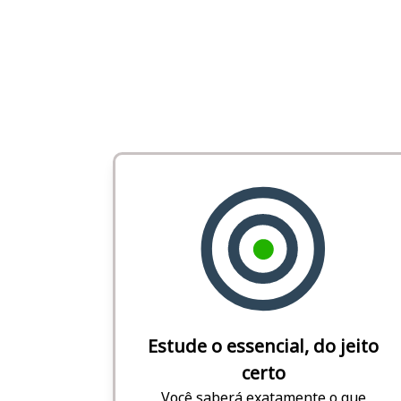
Estude o essencial, do jeito
certo
Você saberá exatamente o que