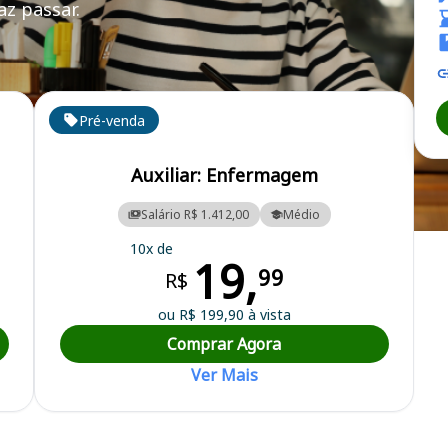
z passar.
Pré-venda
Auxiliar: Enfermagem
Salário R$ 1.412,00
Médio
eitura Municipal
10x de
19,
99
R$
ou R$ 199,90 à vista
Comprar Agora
Ver Mais