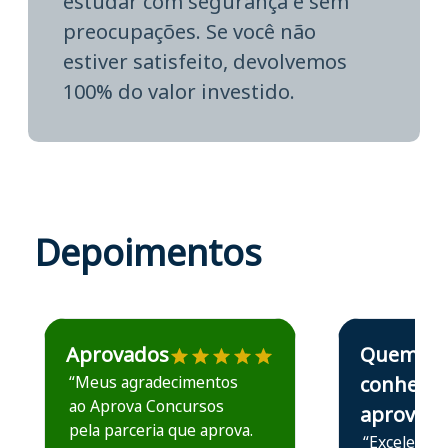
estudar com segurança e sem
preocupações. Se você não
estiver satisfeito, devolvemos
100% do valor investido.
Depoimentos
Estudante José recomenda o Aprova Concursos em depoime
Estudante Elais
Aprovados
Quem
“Meus agradecimentos
conhece,
ao Aprova Concursos
aprova
pela parceria que aprova.
“Excelente 