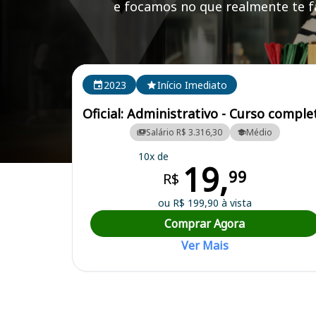
e focamos no que realmente te fa
Cursos em destaque para passar no concurso
2023
Início Imediato
Oficial: Administrativo - Curso comple
Salário R$ 3.316,30
Médio
10x de
19,
Curso Preparatório para o Concurso São João do Polêsine/RS - Prefe
99
R$
ou R$ 199,90 à vista
Comprar Agora
Ver Mais