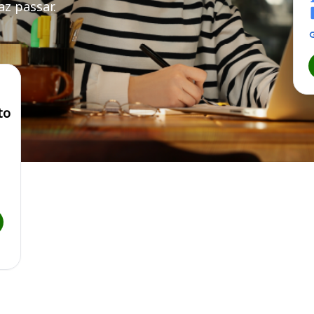
z passar.
to
itura Municipal