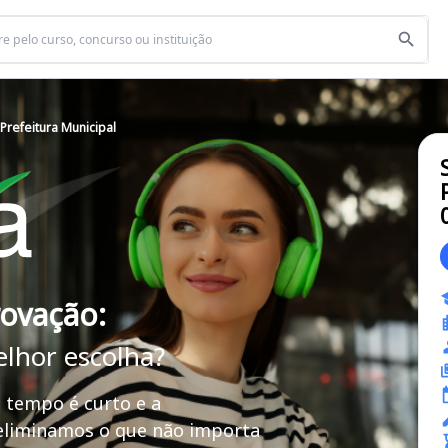
Prefeitura Municipal
rovação:
elhor escolha?
 tempo é curto e a
 eliminamos o que não importa