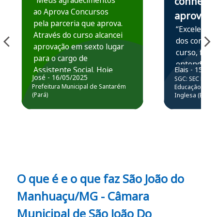
“Meus agradecimentos
conhece,
ao Aprova Concursos
aprova
pela parceria que aprova.
“Excelente 
Através do curso alcancei
dos conteú
aprovação em sexto lugar
curso, ficou
para o cargo de
entender e
Assistente Social. Hoje
Elais - 15/07
prática atr
José - 16/05/2025
SGC: SEC BA - 
estou atuando na
resolução 
Prefeitura Municipal de Santarém
Educação Básic
Prefeitura de Santarém.
(Pará)
Inglesa (Edital
questões.”
Obrigado ao professores
e ao APROVA!”
O que é e o que faz São João do
Manhuaçu/MG - Câmara
Municipal de São João Do