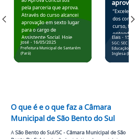
ao Aprova Concursos
aprova
pela parceria que aprova.
“Excelente 
Através do curso alcancei
dos conteú
aprovação em sexto lugar
curso, ficou
para o cargo de
entender e
Assistente Social. Hoje
Elais - 15/07
prática atr
José - 16/05/2025
SGC: SEC BA - 
estou atuando na
resolução 
Prefeitura Municipal de Santarém
Educação Básic
Prefeitura de Santarém.
(Pará)
Inglesa (Edital
questões.”
Obrigado ao professores
e ao APROVA!”
O que é e o que faz a Câmara
Municipal de São Bento do Sul
A
São Bento do Sul/SC - Câmara Municipal de São