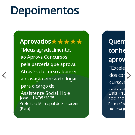
Depoimentos
Estudante José recomenda o Aprova Concursos em depoime
Estudante Elais
Aprovados
Quem
“Meus agradecimentos
conhece,
ao Aprova Concursos
aprova
pela parceria que aprova.
“Excelente 
Através do curso alcancei
dos conteú
aprovação em sexto lugar
curso, ficou
para o cargo de
entender e
Assistente Social. Hoje
Elais - 15/07
prática atr
José - 16/05/2025
SGC: SEC BA - 
estou atuando na
resolução 
Prefeitura Municipal de Santarém
Educação Básic
Prefeitura de Santarém.
(Pará)
Inglesa (Edital
questões.”
Obrigado ao professores
e ao APROVA!”