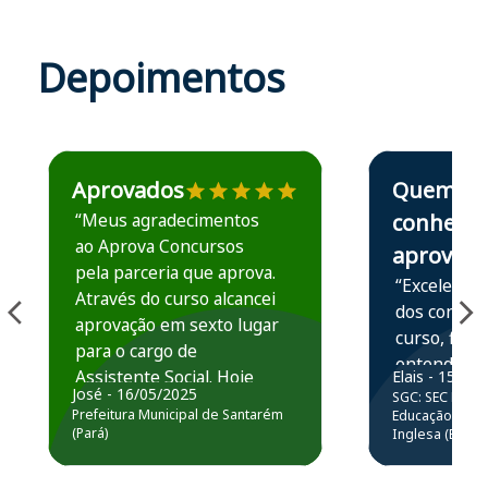
Depoimentos
Estudante José recomenda o Aprova Concursos em depoime
Estudante Elais
Aprovados
Quem
“Meus agradecimentos
conhece,
ao Aprova Concursos
aprova
pela parceria que aprova.
“Excelente 
Através do curso alcancei
dos conteú
aprovação em sexto lugar
curso, ficou
para o cargo de
entender e
Assistente Social. Hoje
Elais - 15/07
prática atr
José - 16/05/2025
SGC: SEC BA - 
estou atuando na
resolução 
Prefeitura Municipal de Santarém
Educação Básic
Prefeitura de Santarém.
(Pará)
Inglesa (Edital
questões.”
Obrigado ao professores
e ao APROVA!”