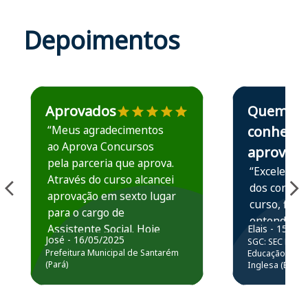
Depoimentos
Estudante José recomenda o Aprova Concursos em depoime
Estudante Elais
Aprovados
Quem
“Meus agradecimentos
conhece,
ao Aprova Concursos
aprova
pela parceria que aprova.
“Excelente 
Através do curso alcancei
dos conteú
aprovação em sexto lugar
curso, ficou
para o cargo de
entender e
Assistente Social. Hoje
Elais - 15/07
prática atr
José - 16/05/2025
SGC: SEC BA - 
estou atuando na
resolução 
Prefeitura Municipal de Santarém
Educação Básic
Prefeitura de Santarém.
(Pará)
Inglesa (Edital
questões.”
Obrigado ao professores
e ao APROVA!”