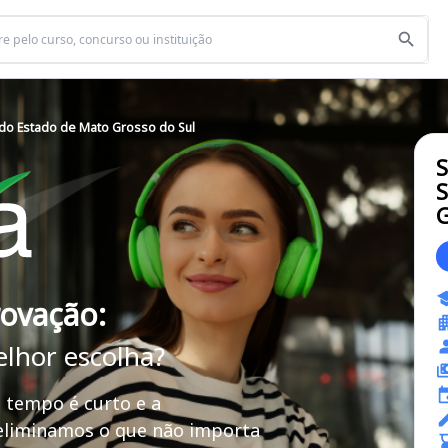
o Estado de Mato Grosso do Sul
S
S
G
rovação:
elhor escolha?
 tempo é curto e a
 eliminamos o que não importa