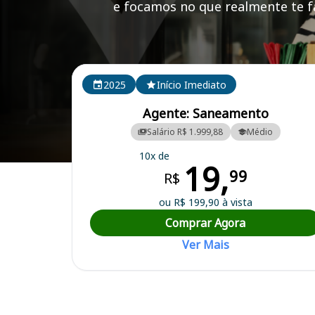
e focamos no que realmente te fa
Cursos em destaque para passar no concurso SANE
2025
Início Imediato
Agente: Saneamento
Salário R$ 1.999,88
Médio
10x de
19,
Curso Preparatório para o Concurso SANESUL (MS) - Empresa de S
99
R$
ou R$ 199,90 à vista
Comprar Agora
Ver Mais