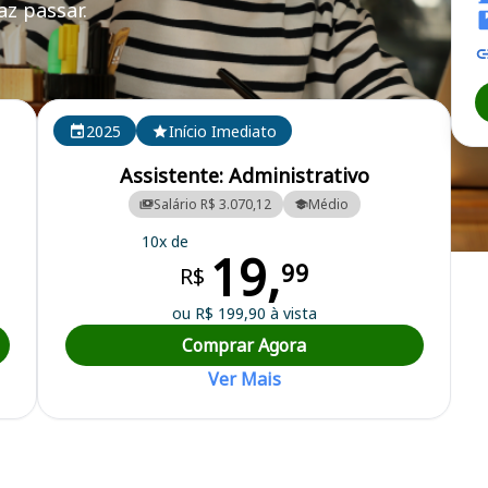
z passar.
SUL (MS)
2025
Início Imediato
Assistente: Administrativo
Salário R$ 3.070,12
Médio
10x de
19,
aneamento do Estado de Mato Grosso do Sul
99
R$
ou R$ 199,90 à vista
Comprar Agora
Ver Mais