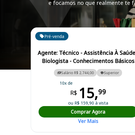
e focamos no que realmente te fa
Cursos em destaque para passar no concurso HCRP
Pré-venda
Agente: Técnico - Assistência À Saúde
Biologista - Conhecimentos Básicos
Curso Preparatório para o Concurso HCRP - Hospital das Clínicas de
Salário R$ 2.744,00
Superior
10x de
15,
99
R$
ou R$ 159,90 à vista
Comprar Agora
Ver Mais