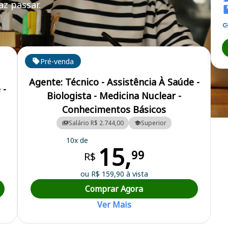
z passar.
Pré-venda
Agente: Técnico - Assistência À Saúde -
 -
Biologista - Medicina Nuclear -
Conhecimentos Básicos
 Ribeirão Preto/SP
Salário R$ 2.744,00
Superior
10x de
15,
99
R$
ou R$ 159,90 à vista
Comprar Agora
Ver Mais