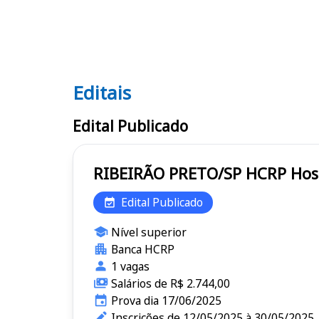
Editais
Editais HCRP
Edital Publicado
RIBEI
Edital Publicado
Nível superior
Banca HCRP
1 vagas
Salários de R$ 2.744,00
Prova dia 17/06/2025
Inscrições de 12/05/2025 à 30/05/2025