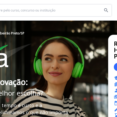
ibeirão Preto/SP
H
P
rovação:
elhor escolha?
 tempo é curto e a
 eliminamos o que não importa