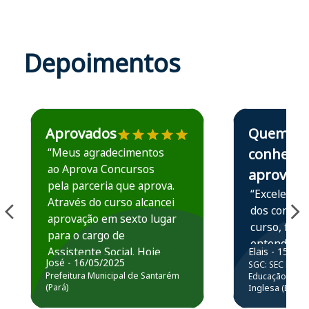
Depoimentos
Estudante José recomenda o Aprova Concursos em depoime
Estudante Elais
Aprovados
Quem
“Meus agradecimentos
conhece,
ao Aprova Concursos
aprova
pela parceria que aprova.
“Excelente 
Através do curso alcancei
dos conteú
aprovação em sexto lugar
curso, ficou
para o cargo de
entender e
Assistente Social. Hoje
Elais - 15/07
prática atr
José - 16/05/2025
SGC: SEC BA - 
estou atuando na
resolução 
Prefeitura Municipal de Santarém
Educação Básic
Prefeitura de Santarém.
(Pará)
Inglesa (Edital
questões.”
Obrigado ao professores