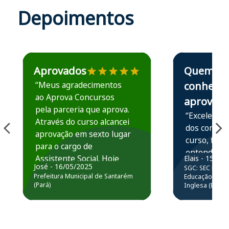
Depoimentos
Estudante José recomenda o Aprova Concursos em depoime
Estudante Elais
Aprovados
Quem
“Meus agradecimentos
conhece,
ao Aprova Concursos
aprova
pela parceria que aprova.
“Excelente 
Através do curso alcancei
dos conteú
aprovação em sexto lugar
curso, ficou
para o cargo de
entender e
Assistente Social. Hoje
Elais - 15/07
prática atr
José - 16/05/2025
SGC: SEC BA - 
estou atuando na
resolução 
Prefeitura Municipal de Santarém
Educação Básic
Prefeitura de Santarém.
(Pará)
Inglesa (Edital
questões.”
Obrigado ao professores
e ao APROVA!”