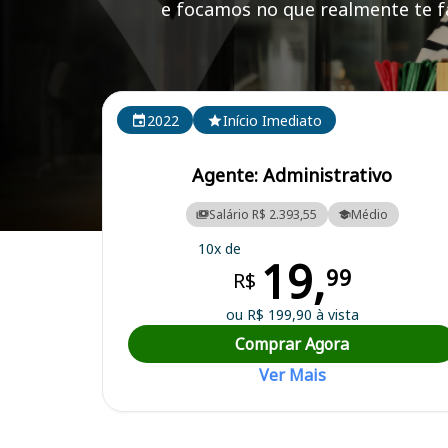
e focamos no que realmente te fa
Cursos em destaque para passar no concurso COM
2022
Início Imediato
Agente: Administrativo
Salário R$ 2.393,55
Médio
Curso Preparatório para o Concurso COMUSA - Serviços de Água e
10x de
19,
99
R$
ou R$ 199,90 à vista
Comprar Agora
Ver Mais