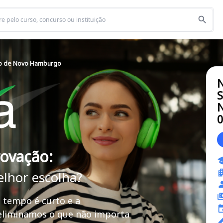
to de Novo Hamburgo
S
N
rovação:
elhor escolha?
 tempo é curto e a
 eliminamos o que não importa