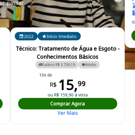
z passar.
USA
2022
Início Imediato
Técnico: Tratamento de Água e Esgoto -
Conhecimentos Básicos
Salário R$ 3.736,19
Médio
 Esgoto de Novo Hamburgo
10x de
15,
99
R$
ou R$ 159,90 à vista
Comprar Agora
Ver Mais