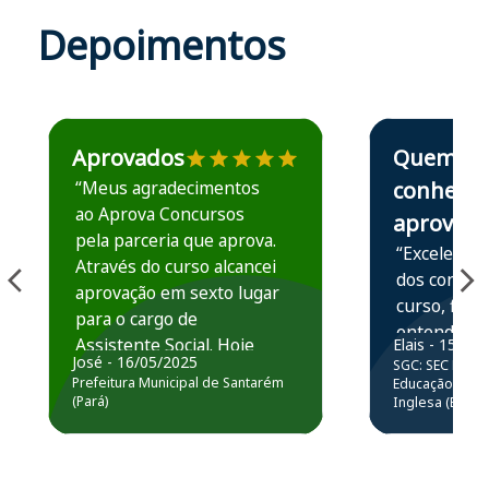
Depoimentos
Estudante José recomenda o Aprova Concursos em depoime
Estudante Elais
Aprovados
Quem
“Meus agradecimentos
conhece,
ao Aprova Concursos
aprova
pela parceria que aprova.
“Excelente 
Através do curso alcancei
dos conteú
aprovação em sexto lugar
curso, ficou
para o cargo de
entender e
Assistente Social. Hoje
Elais - 15/07
prática atr
José - 16/05/2025
SGC: SEC BA - 
estou atuando na
resolução 
Prefeitura Municipal de Santarém
Educação Básic
Prefeitura de Santarém.
(Pará)
Inglesa (Edital
questões.”
Obrigado ao professores
e ao APROVA!”