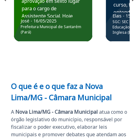
aprovação em sexto lugar
curso, ficou
para o cargo de
entender e
Assistente Social. Hoje
Elais - 15/07
prática atr
José - 16/05/2025
SGC: SEC BA - 
estou atuando na
resolução 
Prefeitura Municipal de Santarém
Educação Básic
Prefeitura de Santarém.
(Pará)
Inglesa (Edital
questões.”
Obrigado ao professores
e ao APROVA!”
O que é e o que faz a Nova
Lima/MG - Câmara Municipal
A
Nova Lima/MG - Câmara Municipal
atua como o
órgão legislativo do município, responsável por
fiscalizar o poder executivo, elaborar leis
municipais e promover debates que atendam aos