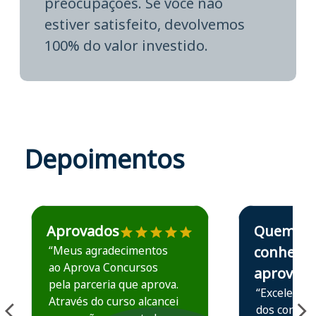
preocupações. Se você não
estiver satisfeito, devolvemos
100% do valor investido.
Depoimentos
Estudante José recomenda o Aprova Concursos em depoime
Estudante Elais
Aprovados
Quem
“Meus agradecimentos
conhece,
ao Aprova Concursos
aprova
pela parceria que aprova.
“Excelente 
Através do curso alcancei
dos conteú