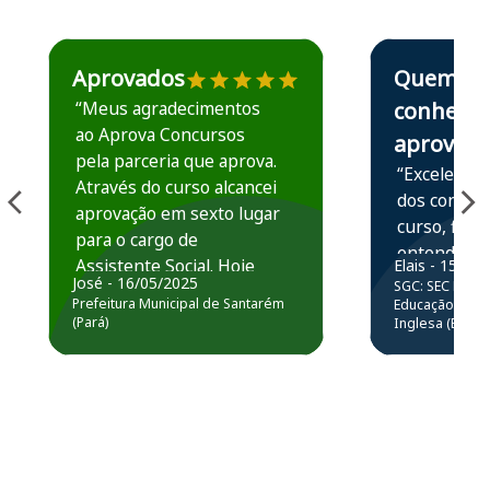
Estudante José recomenda o Aprova Concursos em depoime
Estudante Elais
Aprovados
Quem
“Meus agradecimentos
conhece,
ao Aprova Concursos
aprova
pela parceria que aprova.
“Excelente 
Através do curso alcancei
dos conteú
aprovação em sexto lugar
curso, ficou
para o cargo de
entender e
Assistente Social. Hoje
Elais - 15/07
prática atr
José - 16/05/2025
SGC: SEC BA - 
estou atuando na
resolução 
Prefeitura Municipal de Santarém
Educação Básic
Prefeitura de Santarém.
(Pará)
Inglesa (Edital
questões.”
Obrigado ao professores
e ao APROVA!”