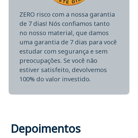
ZERO risco com a nossa garantia
de 7 dias! Nós confiamos tanto
no nosso material, que damos
uma garantia de 7 dias para você
estudar com segurança e sem
preocupações. Se você não
estiver satisfeito, devolvemos
100% do valor investido.
Depoimentos