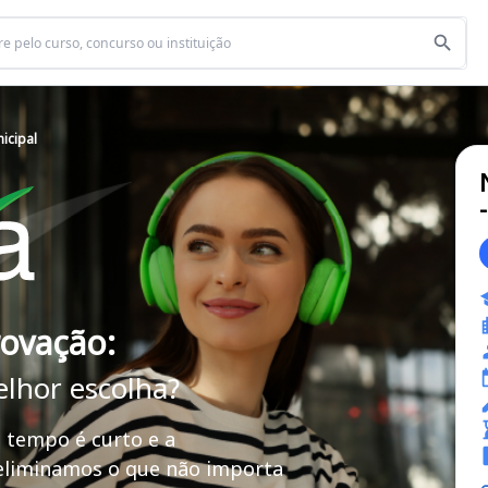
icipal
rovação:
elhor escolha?
 tempo é curto e a
 eliminamos o que não importa