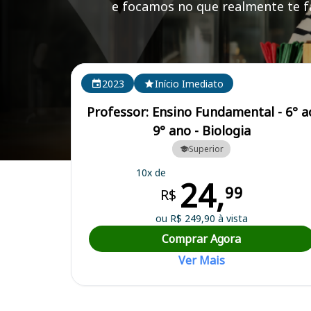
e focamos no que realmente te fa
Cursos em destaque para passar no concurso
2023
Início Imediato
Professor: Ensino Fundamental - 6° a
9° ano - Biologia
Superior
Curso Preparatório para o Concurso Nazária/PI - Prefeitura Municipa
10x de
24,
99
R$
ou R$ 249,90 à vista
Comprar Agora
Ver Mais