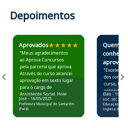
Depoimentos
Estudante José recomenda o Aprova Concursos em depoime
Estudante Elais
Aprovados
Quem
“Meus agradecimentos
conhece,
ao Aprova Concursos
aprova
pela parceria que aprova.
“Excelente 
Através do curso alcancei
dos conteú
aprovação em sexto lugar
curso, ficou
para o cargo de
entender e
Assistente Social. Hoje
Elais - 15/07
prática atr
José - 16/05/2025
SGC: SEC BA - 
estou atuando na
resolução 
Prefeitura Municipal de Santarém
Educação Básic
Prefeitura de Santarém.
(Pará)
Inglesa (Edital
questões.”
Obrigado ao professores
e ao APROVA!”