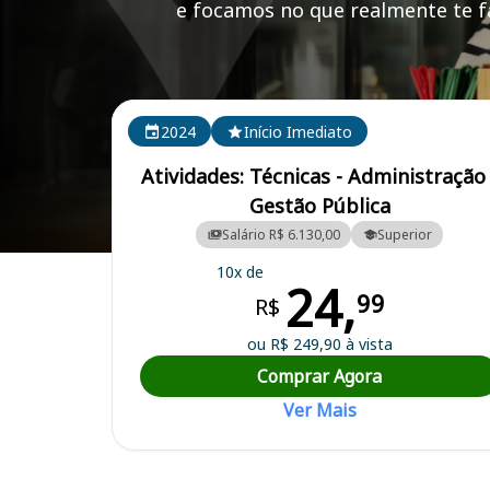
e focamos no que realmente te fa
Cursos em destaque para passar no concurso MPA
2024
Início Imediato
Atividades: Técnicas - Administração 
Gestão Pública
Salário R$ 6.130,00
Superior
Curso Preparatório para o Concurso MPA - Ministério da Pesca e Aqu
10x de
24,
99
R$
ou R$ 249,90 à vista
Comprar Agora
Ver Mais