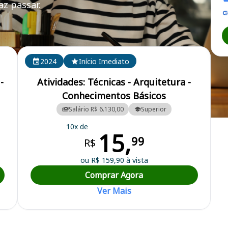
z passar.
2024
Início Imediato
-
Atividades: Técnicas - Arquitetura -
Conhecimentos Básicos
Salário R$ 6.130,00
Superior
icultura
10x de
15,
99
R$
ou R$ 159,90 à vista
Comprar Agora
Ver Mais