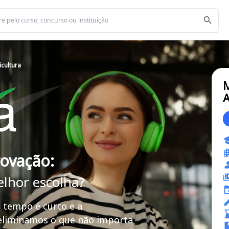
cultura
M
A
rovação:
elhor escolha?
 tempo é curto e a
 eliminamos o que não importa