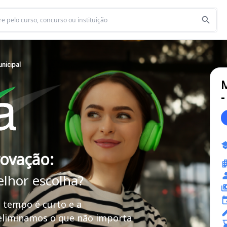
nicipal
M
-
rovação:
elhor escolha?
 tempo é curto e a
 eliminamos o que não importa