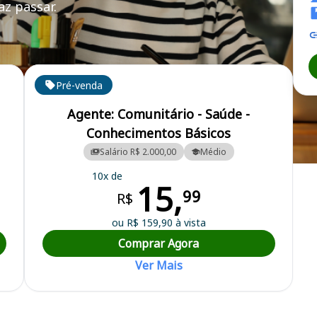
z passar.
Pré-venda
Agente: Comunitário - Saúde -
Conhecimentos Básicos
Salário R$ 2.000,00
Médio
al
10x de
15,
99
R$
ou R$ 159,90 à vista
Comprar Agora
Ver Mais