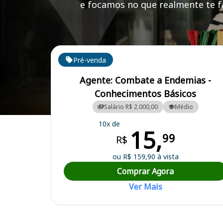
e focamos no que realmente te fa
Cursos em destaque para passar no concurso
Pré-venda
Agente: Combate a Endemias -
Conhecimentos Básicos
Salário R$ 2.000,00
Médio
Curso Preparatório para o Concurso Morros/MA - Prefeitura Municip
10x de
15,
99
R$
ou R$ 159,90 à vista
Comprar Agora
Ver Mais