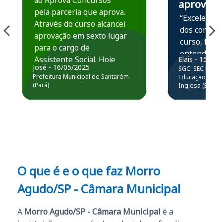
ao Aprova Concursos
aprova
pela parceria que aprova.
“Excelente 
Através do curso alcancei
dos conteú
aprovação em sexto lugar
curso, ficou
para o cargo de
entender e
Assistente Social. Hoje
Elais - 15/07
prática atr
José - 16/05/2025
SGC: SEC BA - 
estou atuando na
resolução 
Prefeitura Municipal de Santarém
Educação Básic
Prefeitura de Santarém.
(Pará)
Inglesa (Edital
questões.”
Obrigado ao professores
e ao APROVA!”
O que é e o que faz Morro
Agudo/SP - Câmara Municipal
A
Morro Agudo/SP - Câmara Municipal
é a