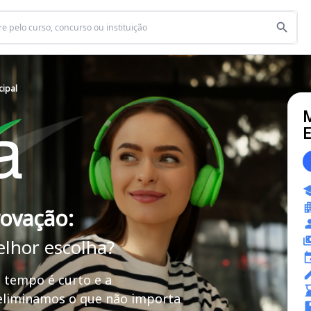
ipal
M
E
rovação:
elhor escolha?
 tempo é curto e a
 eliminamos o que não importa