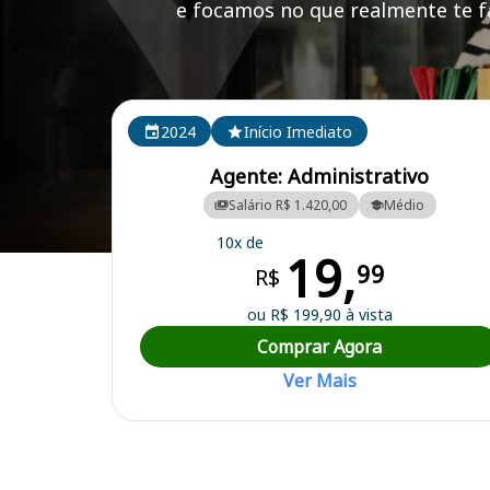
e focamos no que realmente te fa
Cursos em destaque para passar no concurso
2024
Início Imediato
Agente: Administrativo
Salário R$ 1.420,00
Médio
10x de
19,
Curso Preparatório para o Concurso Moreno/PE - Câmara Municipal
99
R$
ou R$ 199,90 à vista
Comprar Agora
Ver Mais