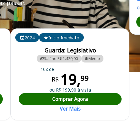
z passar.
2024
Início Imediato
Guarda: Legislativo
Salário R$ 1.420,00
Médio
10x de
19,
99
R$
ou R$ 199,90 à vista
Comprar Agora
Ver Mais